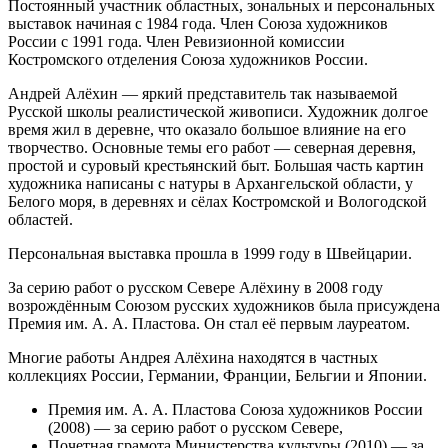
Постоянный участник областных, зональных и персональных
выставок начиная с 1984 года. Член Союза художников
России с 1991 года. Член Ревизионной комиссии
Костромского отделения Союза художников России.
Андрей Алёхин — яркий представитель так называемой
Русской школы реалистической живописи. Художник долгое
время жил в деревне, что оказало большое влияние на его
творчество. Основные темы его работ — северная деревня,
простой и суровый крестьянский быт. Большая часть картин
художника написаны с натуры в Архангельской области, у
Белого моря, в деревнях и сёлах Костромской и Вологодской
областей.
Персональная выставка прошла в 1999 году в Швейцарии.
За серию работ о русском Севере Алёхину в 2008 году
возрождённым Союзом русских художников была присуждена
Премия им. А. А. Пластова. Он стал её первым лауреатом.
Многие работы Андрея Алёхина находятся в частных
коллекциях России, Германии, Франции, Бельгии и Японии.
Премия им. А. А. Пластова Союза художников России
(2008) — за серию работ о русском Севере,
Почетная грамота Министерства культуры (2010) — за