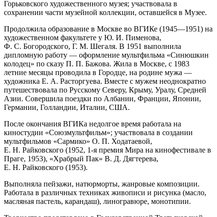
Горьковского художественного музея; участвовала в
сохранении части музейной коллекции, оставшейся в Музее.
Продолжила образование в Москве во ВГИКе (1945—1951) на
художественном факультете у Ю. И. Пименова,
Ф. С. Богородского, Г. М. Шегаля. В 1951 выполнила
дипломную работу — оформление мультфильма «Синюшкин
колодец» по сказу П. П. Бажова. Жила в Москве, с 1983
летние месяцы проводила в Городце, на родине мужа —
художника Е. А. Расторгуева. Вместе с мужем неоднократно
путешествовала по Русскому Северу, Крыму, Уралу, Средней
Азии. Совершила поездки по Албании, Франции, Японии,
Германии, Голландии, Италии, США.
После окончания ВГИКа недолгое время работала на
киностудии «Союзмультфильм»; участвовала в создании
мультфильмов «Сармико» О. П. Ходатаевой,
Е. Н. Райковского (1952, 1-я премия Мира на кинофестивале в
Праге, 1953), «Храбрый Пак» В. Д. Дягтерева,
Е. Н. Райковского (1953).
Выполняла пейзажи, натюрморты, жанровые композиции.
Работала в различных техниках живописи и рисунка (масло,
масляная пастель, карандаш), линогравюре, монотипии.