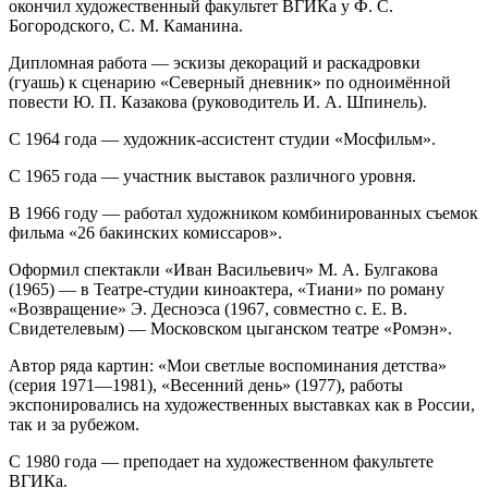
окончил художественный факультет ВГИКа у Ф. С.
Богородского, С. М. Каманина.
Дипломная работа — эскизы декораций и раскадровки
(гуашь) к сценарию «Северный дневник» по одноимённой
повести Ю. П. Казакова (руководитель И. А. Шпинель).
С 1964 года — художник-ассистент студии «Мосфильм».
С 1965 года — участник выставок различного уровня.
В 1966 году — работал художником комбинированных съемок
фильма «26 бакинских комиссаров».
Оформил спектакли «Иван Васильевич» М. А. Булгакова
(1965) — в Театре-студии киноактера, «Тиани» по роману
«Возвращение» Э. Десноэса (1967, совместно с. Е. В.
Свидетелевым) — Московском цыганском театре «Ромэн».
Автор ряда картин: «Мои светлые воспоминания детства»
(серия 1971—1981), «Весенний день» (1977), работы
экспонировались на художественных выставках как в России,
так и за рубежом.
С 1980 года — преподает на художественном факультете
ВГИКа.