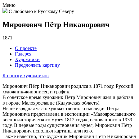
Меню
С любовью к Русскому Северу
Миронович Пётр Никанорович
1871
О проекте
Галерея
Художники
Предложить картину
К списку художников
Миронович Пётр Никанорович родился в 1871 году. Русский
художник-живописец и график.
В советское время художник Пётр Миронович жил и работал
в городе Малоярославце (Калужская область).
Ныне изрядная часть художественного наследия Петра
Мироновича представлена в экспозиции «Малоярославецкого
военно-исторического музея 1812 года», основанного в 1939
году. В первые годы существования музея, Миронович Пётр
Никанорович исполнял картины для него.
Также известно, что художник Миронович Пётр Никанорович