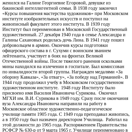
женился на Галине Георгиевне Егоровой, девушке из
бакинской интеллигентной семьи. В 1938 году закончил
«Курсы повышения мастерства художников» при Московском
институте изобразительных искусств и поступил на
живописный факультет этого института. В 1939 году
Институт был переименован в Московский Государственный
художественный. 27 декабря 1940 года в семье Александра и
Галины Сахановых родилась дочь Лина. В 1941 году пошел
добровольцем в армию. Окончив курсы подготовки
офицерского состава в г. Сухуми с воинским званием
лейтенанта, участвует в боях на фронтах Великой
Отечественной войны. После тяжелого ранения осколками
мины находился на излечении в госпитале. Был комиссован
по инвалидности второй группы. Награжден медалями «За
оборону Кавказа», «За отвагу», «За победу над Германией». В
1944 году продолжил учебу в Московском государственном
художественном институте. 1948 году Институту было
присвоено имя Василия Ивановича Сурикова. Окончил
МГХИ им. В.И. Сурикова в 1949 году. Сразу после окончания
вуза Александра Ивановича направили на работу в
Московское областное художественно-педагогическое
училище памяти 1905 года. С 1949 года преподавал живопись,
а в 1950 году был назначен директором Училища. Работал на
этой должности до 1965 года. Распоряжением Правительства
РСФСР № 630-р от 9 марта 1965 г. Училище переименовано в