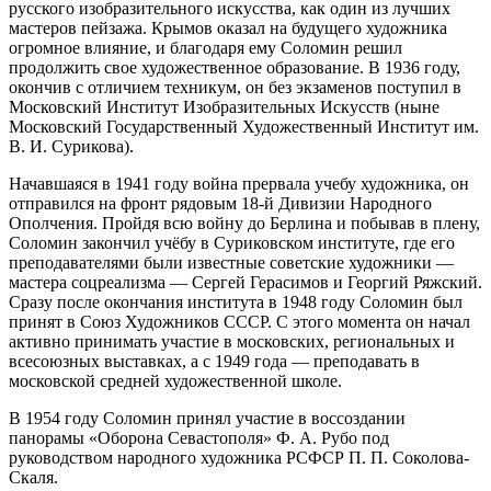
русского изобразительного искусства, как один из лучших
мастеров пейзажа. Крымов оказал на будущего художника
огромное влияние, и благодаря ему Соломин решил
продолжить свое художественное образование. В 1936 году,
окончив с отличием техникум, он без экзаменов поступил в
Московский Институт Изобразительных Искусств (ныне
Московский Государственный Художественный Институт им.
В. И. Сурикова).
Начавшаяся в 1941 году война прервала учебу художника, он
отправился на фронт рядовым 18-й Дивизии Народного
Ополчения. Пройдя всю войну до Берлина и побывав в плену,
Соломин закончил учёбу в Суриковском институте, где его
преподавателями были известные советские художники —
мастера соцреализма — Сергей Герасимов и Георгий Ряжский.
Сразу после окончания института в 1948 году Соломин был
принят в Союз Художников СССР. С этого момента он начал
активно принимать участие в московских, региональных и
всесоюзных выставках, а с 1949 года — преподавать в
московской средней художественной школе.
В 1954 году Соломин принял участие в воссоздании
панорамы «Оборона Севастополя» Ф. А. Рубо под
руководством народного художника РСФСР П. П. Соколова-
Скаля.