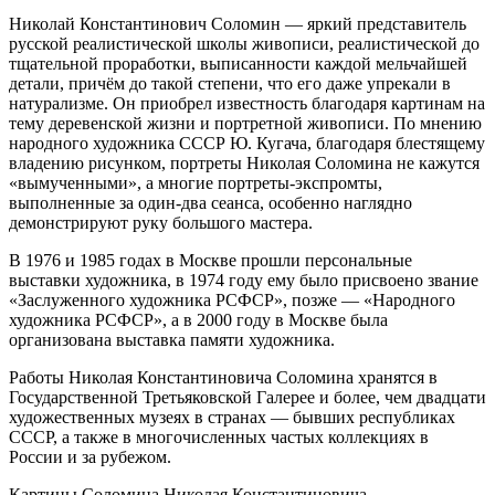
Николай Константинович Соломин — яркий представитель
русской реалистической школы живописи, реалистической до
тщательной проработки, выписанности каждой мельчайшей
детали, причём до такой степени, что его даже упрекали в
натурализме. Он приобрел известность благодаря картинам на
тему деревенской жизни и портретной живописи. По мнению
народного художника СССР Ю. Кугача, благодаря блестящему
владению рисунком, портреты Николая Соломина не кажутся
«вымученными», а многие портреты-экспромты,
выполненные за один-два сеанса, особенно наглядно
демонстрируют руку большого мастера.
В 1976 и 1985 годах в Москве прошли персональные
выставки художника, в 1974 году ему было присвоено звание
«Заслуженного художника РСФСР», позже — «Народного
художника РСФСР», а в 2000 году в Москве была
организована выставка памяти художника.
Работы Николая Константиновича Соломина хранятся в
Государственной Третьяковской Галерее и более, чем двадцати
художественных музеях в странах — бывших республиках
СССР, а также в многочисленных частых коллекциях в
России и за рубежом.
Картины Соломина Николая Константиновича