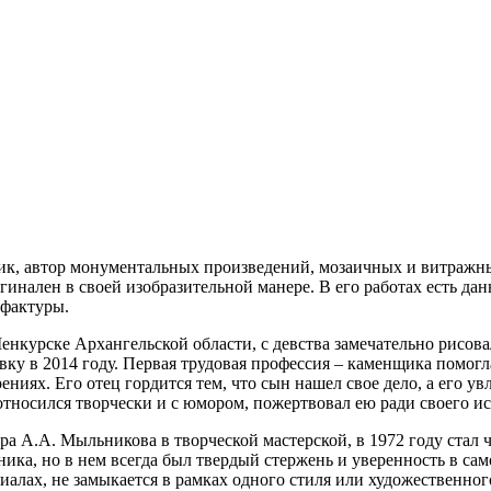
к, автор монументальных произведений, мозаичных и витражны
игинален в своей изобразительной манере. В его работах есть 
 фактуры.
нкурске Архангельской области, с девства замечательно рисова
у в 2014 году. Первая трудовая профессия – каменщика помогл
ениях. Его отец гордится тем, что сын нашел свое дело, а его 
относился творчески и с юмором, пожертвовал ею ради своего ис
ора А.А. Мыльникова в творческой мастерской, в 1972 году ста
ика, но в нем всегда был твердый стержень и уверенность в са
иалах, не замыкается в рамках одного стиля или художественног