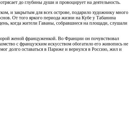
потрясает до глубины души и провоцирует на деятельность.
ском, и закрытым для всех острове, подарило художнику много
снов. От того яркого периода жизни на Кубе у Табанина
ень, когда жители Гаваны, собравшиеся на площади, слушали
второй женой француженкой. Во Франции он почувствовал
комство с французским искусством обогатило его живопись не
ог долго оставаться в Париже и вернулся в Россию, жил и