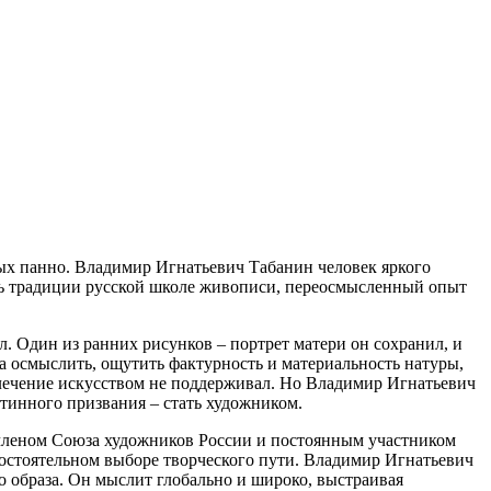
х панно. Владимир Игнатьевич Табанин человек яркого
дань традиции русской школе живописи, переосмысленный опыт
л. Один из ранних рисунков – портрет матери он сохранил, и
а осмыслить, ощутить фактурность и материальность натуры,
увлечение искусством не поддерживал. Но Владимир Игнатьевич
тинного призвания – стать художником.
л членом Союза художников России и постоянным участником
мостоятельном выборе творческого пути. Владимир Игнатьевич
о образа. Он мыслит глобально и широко, выстраивая