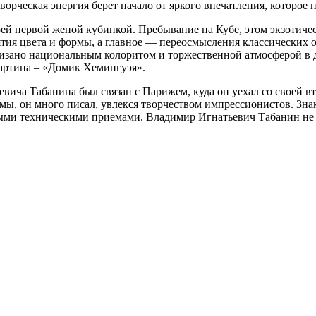
орческая энергия берет начало от яркого впечатления, которое 
воей первой женой кубинкой. Пребывание на Кубе, этом экзотиче
тия цвета и формы, а главное — переосмысления классических о
изано национальным колоритом и торжественной атмосферой в д
картина – «Домик Хемингуэя».
вича Табанина был связан с Парижем, куда он уехал со своей 
мы, он много писал, увлекся творчеством импрессионистов. Зна
ыми техническими приемами. Владимир Игнатьевич Табанин не м