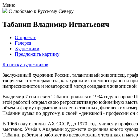
Меню
С любовью к Русскому Северу
Табанин Владимир Игнатьевич
О проекте
Галерея
Художники
Предложить картину
К списку художников
Заслуженный художник России, талантливый живописец, графи
творческого темперамента, как художник он многогранен и ор
импрессионистов и новаторский метод созидания живописной
Владимир Игнатьевич Табанин родился в 1934 году в городе Ше
этой работой открыл свою ретроспективную юбилейную выставк
объем и форму предметов в их естественных, физических измер
Табанин думал по-другому, к своей «денежной» профессии он 
В 1966 году окончил АХ СССР, до 1970 года учился у професс
выставок. Учеба в Академии художеств окрылила юного художн
Табанин работал и работает во всевозможных техниках и матер