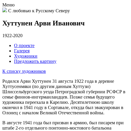
Меню
С любовью к Русскому Северу
Хуттунен Арви Иванович
1922-2020
О проекте
Галерея
Художники
Предложить картину
К списку художников
Родился Арви Хуттунен 31 августа 1922 года в деревне
Хуттусенмяки (по другим данным Хуттузи)
Шлиссельбургского уезда Петроградской губернии РСФСР в
семье финнов-ингерманландцев. Позже семья будущего
художника переехала в Карелию. Десятилетнюю школу
окончил в 1941 году в Сортавале, откуда был эвакуирован в
Олонец с началом Великой Отечественной войны.
В августе 1941 года был призван в армию, был писарем при
штабе 2-го отдельного понтонно-мостового батальона