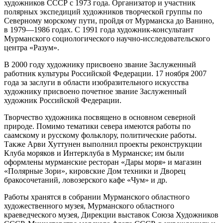
художников СССР с 1973 года. Организатор и участник
полярных экспедиций художников творческой группы по
Северному морскому пути, пройдя от Мурманска до Ванино,
в 1979—1986 годах. С 1991 года художник-консультант
Мурманского социологического научно-исследовательского
центра «Разум».
В 2000 году художнику присвоено звание Заслуженный
работник культуры Российской Федерации. 17 ноября 2007
года за заслуги в области изобразительного искусства
художнику присвоено почетное звание Заслуженный
художник Российской Федерации.
Творчество художника посвящено в основном северной
природе. Помимо тематики севера имеются работы по
саамскому и русскому фольклору, политические работы.
Также Арви Хуттунен выполнил проекты реконструкции
Клуба моряков и Интерклуба в Мурманске; им были
оформлены мурманские ресторан «Дары моря» и магазин
«Полярные Зори», кировские Дом техники и Дворец
бракосочетаний, ловозерского кафе «Чум» и др.
Работы хранятся в собрании Мурманского областного
художественного музея, Мурманского областного
краеведческого музея, Дирекции выставок Союза Художников