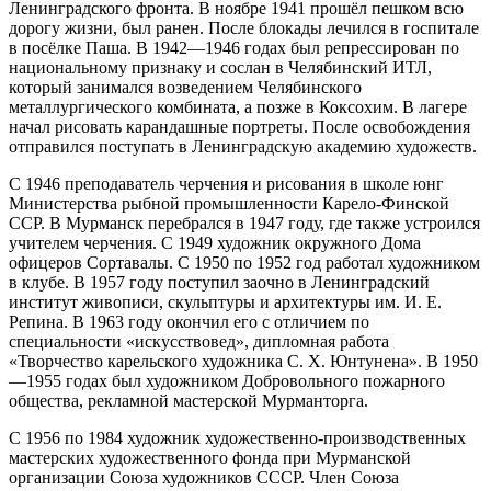
Ленинградского фронта. В ноябре 1941 прошёл пешком всю
дорогу жизни, был ранен. После блокады лечился в госпитале
в посёлке Паша. В 1942—1946 годах был репрессирован по
национальному признаку и сослан в Челябинский ИТЛ,
который занимался возведением Челябинского
металлургического комбината, а позже в Коксохим. В лагере
начал рисовать карандашные портреты. После освобождения
отправился поступать в Ленинградскую академию художеств.
С 1946 преподаватель черчения и рисования в школе юнг
Министерства рыбной промышленности Карело-Финской
ССР. В Мурманск перебрался в 1947 году, где также устроился
учителем черчения. С 1949 художник окружного Дома
офицеров Сортавалы. С 1950 по 1952 год работал художником
в клубе. В 1957 году поступил заочно в Ленинградский
институт живописи, скульптуры и архитектуры им. И. Е.
Репина. В 1963 году окончил его с отличием по
специальности «искусствовед», дипломная работа
«Творчество карельского художника С. Х. Юнтунена». В 1950
—1955 годах был художником Добровольного пожарного
общества, рекламной мастерской Мурманторга.
С 1956 по 1984 художник художественно-производственных
мастерских художественного фонда при Мурманской
организации Союза художников СССР. Член Союза