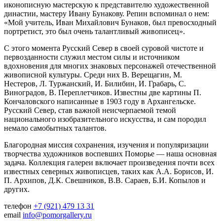
иконописную мастерскую к представителю художественной
династии, мастеру Ивану Бунакову. Репин вспоминал о нем:
«Мой учитель, Иван Михайлович Бунаков, был превосходный
портретист, это был очень талантливый живописец».
С этого момента Русский Север в своей суровой чистоте и
первозданности служил местом силы и источником
вдохновения для многих знаковых персонажей отечественной
живописной культуры. Среди них В. Верещагин, М.
Нестеров, Л. Туржанский, И. Билибин, И. Грабарь, С.
Виноградов, В. Переплетчиков. Известны две картины П.
Кончаловского написанные в 1903 году в Архангельске.
Русский Север, став важной неисчерпаемой темой
национального изобразительного искусства, и сам породил
немало самобытных талантов.
Благородная миссия сохранения, изучения и популяризации
творчества художников воспевших Поморье — наша основная
задача. Коллекция галереи включает произведения почти всех
известных северных живописцев, таких как А.А. Борисов, И.
П. Архипов, Д.К. Свешников, В.В. Сараев, Б.И. Копылов и
других.
телефон
+7 (921) 479 13 31
email
info@pomorgallery.ru