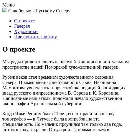
Меню
С любовью к Русскому Северу
О проекте
Галерея
Художники
Предложить картину
О проекте
Мы рады приветствовать ценителей живописи в виртуальном
пространстве нашей Поморской художественной галереи.
Рубеж веков стал временем художественного освоения
Севера. Промышленная деятельность Саввы Ивановича
Мамонтова увенчалась творческой экспедицией восходящих
звезд русского импрессионизма В. Серова и К. Коровина.
Написанные ими этюды положили начало художественной
иконографии Архангельской губернии.
Когда Илье Репину было 11 лет, его отправили в школу
топографов — в Чугуеве была востребована эта
специальность. Но мальчик проучился там только два года,
потом школу закрыли. Он устроился подмастерьем в